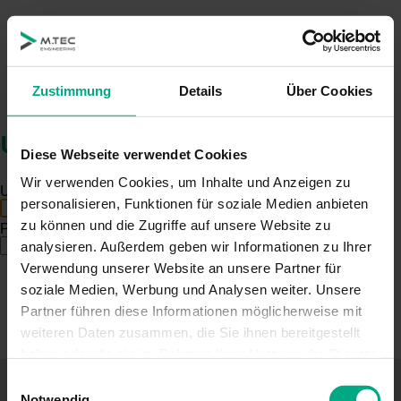
Zustimmung
Details
Über Cookies
USER LOG IN
Diese Webseite verwendet Cookies
Wir verwenden Cookies, um Inhalte und Anzeigen zu
Username:
personalisieren, Funktionen für soziale Medien anbieten
zu können und die Zugriffe auf unsere Website zu
Password:
analysieren. Außerdem geben wir Informationen zu Ihrer
Remember Login
Verwendung unserer Website an unsere Partner für
Login
Cancel
soziale Medien, Werbung und Analysen weiter. Unsere
Partner führen diese Informationen möglicherweise mit
Reset Password
weiteren Daten zusammen, die Sie ihnen bereitgestellt
haben oder die sie im Rahmen Ihrer Nutzung der Dienste
gesammelt haben. Sie geben Einwilligung zu unseren
Einwilligungsauswahl
Home
Cookies, wenn Sie unsere Webseite weiterhin nutzen.
Notwendig