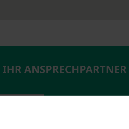
IHR ANSPRECHPARTNER
Ulf Seefeldt
Dipl.-Ing., Head of Business Dev