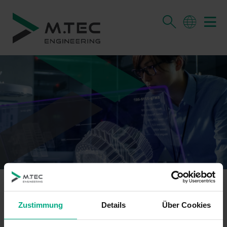
DER NEWSLETTER VON M.TEC
Zustimmung
Details
Über Cookies