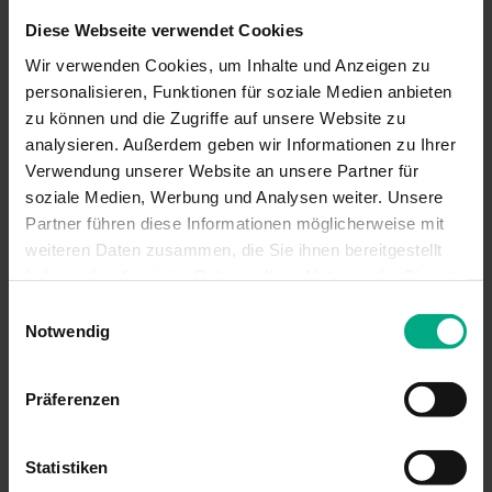
Anmeldung zum M.TEC Newsletter
Diese Webseite verwendet Cookies
Wir verwenden Cookies, um Inhalte und Anzeigen zu
personalisieren, Funktionen für soziale Medien anbieten
Anrede*
zu können und die Zugriffe auf unsere Website zu
Frau
Herr
analysieren. Außerdem geben wir Informationen zu Ihrer
Verwendung unserer Website an unsere Partner für
soziale Medien, Werbung und Analysen weiter. Unsere
Nachname*
Partner führen diese Informationen möglicherweise mit
weiteren Daten zusammen, die Sie ihnen bereitgestellt
haben oder die sie im Rahmen Ihrer Nutzung der Dienste
gesammelt haben. Sie geben Einwilligung zu unseren
Einwilligungsauswahl
Cookies, wenn Sie unsere Webseite weiterhin nutzen.
Funktionsbezeichnung/Abteilung*
Notwendig
Präferenzen
Statistiken
E-Mail*