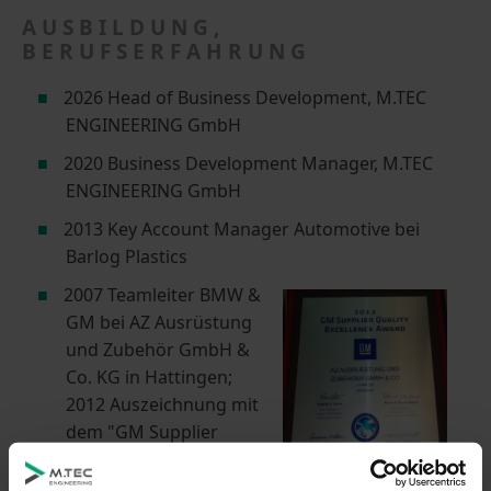
AUSBILDUNG,
BERUFSERFAHRUNG
2026 Head of Business Development, M.TEC
ENGINEERING GmbH
2020 Business Development Manager, M.TEC
ENGINEERING GmbH
2013 Key Account Manager Automotive bei
Barlog Plastics
2007 Teamleiter BMW &
GM bei AZ Ausrüstung
und Zubehör GmbH &
Co. KG in Hattingen;
2012 Auszeichnung mit
dem "GM Supplier
Quality Excellence
Award" von General