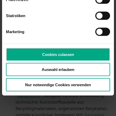
Webinar, 30.09.25
Wettbewerbsvorteile durch smartes KI-
Statistiken
gestütztes Engineering
Vortrag, 26.03.25, auf dem internationalen VDI-
Kongress PIAE (Plastics in Automotive
Marketing
Engineering) der
VDI Wissensforum GmbH
in
Mannheim, gemeinsam mit
Wolfgang Pelzer
KI-gestützte Multiphysik-Optimierung
Cookies zulassen
Webinar, 18.02.25
Nachhaltiges
Auswahl erlauben
Produktdesign mithilfe
künstlicher Intelligenz
Nur notwendige Cookies verwenden
Mitarbeit Fachartikel in der Fachzeitschrift
"
Kunststoffe
", Ausgabe 10/2024; Entwicklung
technischer Kunststoffbauteile aus
Recyclingmaterialien, sogenannten Rezyklaten,
mithilfe künstlicher Intelligenz (KI);
Fachatikel