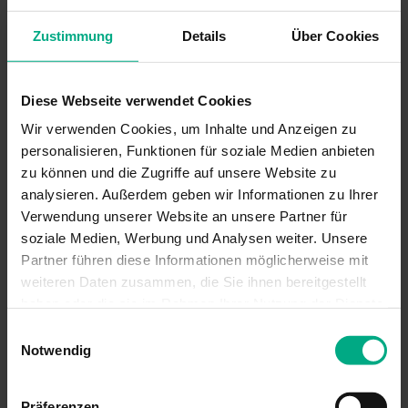
GM Supplier Quality
Excellence Award 2012
Motors unter
(Bild: Ulf Seefeldt)
Zustimmung
Details
Über Cookies
Teamleitung von Ulf
Seefeldt
1997 Teamleiter Daimler bei AZ Ausrüstung und
Diese Webseite verwendet Cookies
Zubehör GmbH & Co. KG in Hattingen
Wir verwenden Cookies, um Inhalte und Anzeigen zu
1995 Produktentwickler bei M.TEC GmbH
personalisieren, Funktionen für soziale Medien anbieten
zu können und die Zugriffe auf unsere Website zu
Studium Maschinenbau, Universität GH Essen
analysieren. Außerdem geben wir Informationen zu Ihrer
Ausbildung zum Maschinenschlosser bei Krupp
Verwendung unserer Website an unsere Partner für
Stahl AG
soziale Medien, Werbung und Analysen weiter. Unsere
Partner führen diese Informationen möglicherweise mit
weiteren Daten zusammen, die Sie ihnen bereitgestellt
VORTRÄGE, WEBINARE,
haben oder die sie im Rahmen Ihrer Nutzung der Dienste
FACHBEITRÄGE
gesammelt haben. Sie geben Einwilligung zu unseren
Einwilligungsauswahl
Cookies, wenn Sie unsere Webseite weiterhin nutzen.
Notwendig
GameChanger KI: Weniger Abstimmung,
mehr Ergebnis – das optimale Produkt
entwickeln
Präferenzen