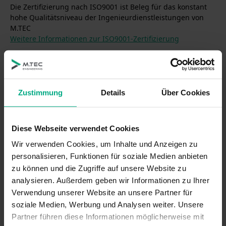
Die Zertifizierung nach ISO9001 ist Beleg für das konstant
hohe Qualitätsniveau der Ingenieurdienstleistungen von
M.TEC
Weitere Informationen zur ISO9001-Zertifizierung
von
Andreas Büttgenbach
, Experte für
Zustimmung
Details
Über Cookies
Produktentwicklung
Diese Webseite verwendet Cookies
M.TEC entwickelt elektromechanische
Wir verwenden Cookies, um Inhalte und Anzeigen zu
Komponenten für die E-Mobility für OEMs und
personalisieren, Funktionen für soziale Medien anbieten
Zulieferer. Mit dem Werkstoff-Know-How und dem
zu können und die Zugriffe auf unsere Website zu
Prozesswissen der Aachener Ingenieure und der
analysieren. Außerdem geben wir Informationen zu Ihrer
einzigartigen Entwicklungssystematik legt M.TEC
Verwendung unserer Website an unsere Partner für
Bauteile und Komponenten aus, die robust,
soziale Medien, Werbung und Analysen weiter. Unsere
innovativ und wirtschaftlich sind, wie
Partner führen diese Informationen möglicherweise mit
etwa
Batteriegehäuse
,
Hochvoltstromschienen