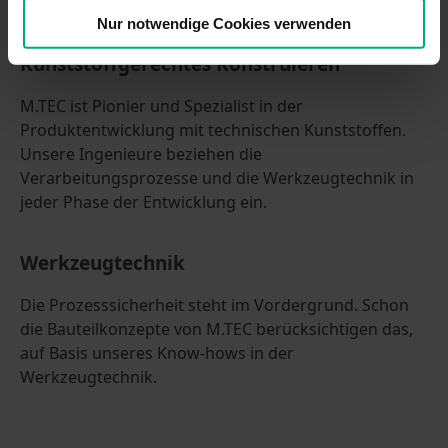
so effizient.
Nur notwendige Cookies verwenden
Kunststoffgerechtes Konstruieren
M.TEC ist Pionier und Spezialist in der
Produktentwicklung mit technischen Kunststoffen.
Unsere Ingenieure beziehen die
Verarbeitungsprozesse und die Werkzeugtechnik in
jeder Phase der Entwicklung ein.
Werkzeugtechnik
Die Prozesssicherheit steht im Vordergrund. Schon
die Bauteilkonzepte von M.TEC berücksichtigen das,
auf Basis unseres Know-hows in der
Werkzeugtechnik.