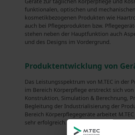
Geräte zur täglichen Körperpflege und Ko
funktionalen, optischen und mechanischen
kosmetikbezogenen Produkten wie Haartroc
auch bei Pflegeprodukten bzw. Pflegegerät
stehen neben der Hauptfunktion auch Aspe
und des Designs im Vordergrund.
Produktentwicklung von Gerä
Das Leistungsspektrum von M.TEC in der 
im Bereich Körperpflege erstreckt sich vo
Konstruktion, Simulation & Berechnung, Pr
Begleitung der Industrialisierung der Prod
Bereich Körperpflegegeräte arbeitet M.TEC 
sehr erfolgreich.