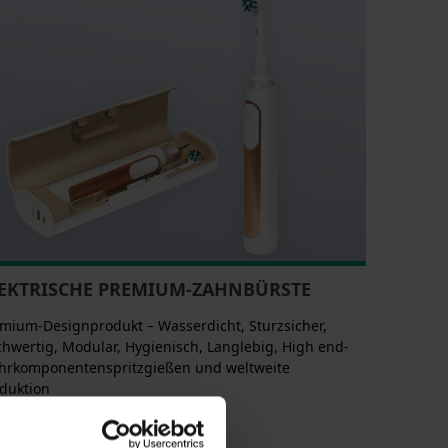
EKTRISCHE PREMIUM-ZAHNBÜRSTE
mium-Designprodukt – Wasserdicht, Sturzsicher,
hwertig, Modular, Hygienisch, Langlebig, High end-
rkomponentenspritzgießen und weltweite
duktion