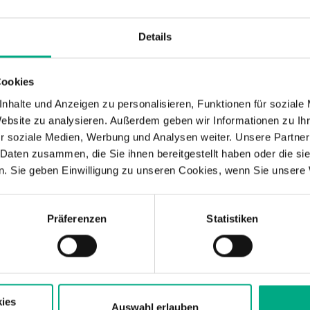
n Serienanlauf hinein
Details
reite Leistungsspektrum in der
 Technologielösungen im Rahmen der
Cookies
tleitertechnik
und
Akustik
optimal auf die
nhalte und Anzeigen zu personalisieren, Funktionen für soziale
it 1991 parallel aufgebauten Erfahrungen mit
Website zu analysieren. Außerdem geben wir Informationen zu I
industrie machen M.TEC ebenfalls zum
r soziale Medien, Werbung und Analysen weiter. Unsere Partner
 Produktentwicklung von Geräten zur Kosmetik
 Daten zusammen, die Sie ihnen bereitgestellt haben oder die s
. Sie geben Einwilligung zu unseren Cookies, wenn Sie unsere 
erpflegegeräte
PR
Präferenzen
Statistiken
Kör
der
ver
Per
Hoc
ies
Auswahl erlauben