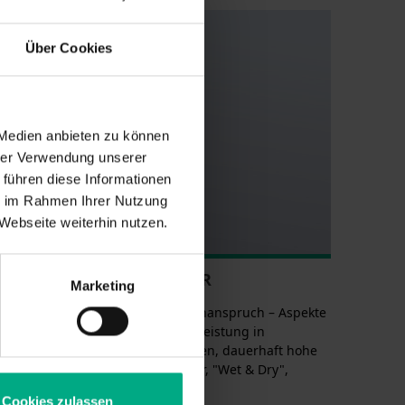
Über Cookies
 Medien anbieten zu können
hrer Verwendung unserer
 führen diese Informationen
ie im Rahmen Ihrer Nutzung
Webseite weiterhin nutzen.
EMIUM-ELEKTRORASIERER
Marketing
perpflegegerät mit hohem Designanspruch – Aspekte
 Produktentwicklung: Konstante Leistung in
schiedenen Nutzungsumgebungen, dauerhaft hohe
formance – Langlebig, Sturzsicher, "Wet & Dry",
hwertig, Robust
Cookies zulassen