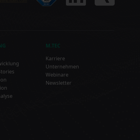
ovenExpert.com
NG
M.TEC
Karriere
wicklung
Unternehmen
Stories
Webinare
ion
Newsletter
ion
alyse