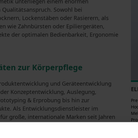
smetik unterliegen einem enormen
 Qualitätsanspruch. Sowohl bei
knern, Lockenstäben oder Rasierern, als
en wie Zahnbürsten oder Epiliergeräten,
kte der optimalen Bedienbarkeit, Ergonomie
ten zur Körperpflege
Produktentwicklung und Geräteentwicklung
EL
n der Konzeptentwicklung, Auslegung,
ototyping & Erprobung bis hin zur
Pre
Hoc
ukte. Als Entwicklungsdienstleister im
Meh
für große, internationale Marken seit Jahren
Pro