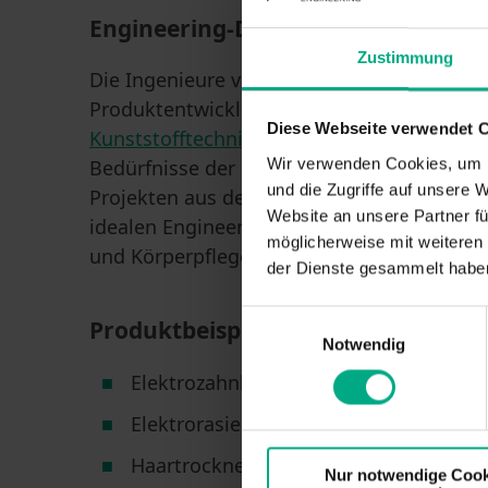
Engineering-Dienstleister bis in de
Zustimmung
Die Ingenieure von M.TEC sind durch das b
Produktentwicklung sowie durch erprobte
Diese Webseite verwendet 
Kunststofftechnik
,
Strömungstechnik
,
Lich
Wir verwenden Cookies, um I
Bedürfnisse der Kunden eingestellt. Die se
und die Zugriffe auf unsere 
Projekten aus dem Bereich der Hausgeräte
Website an unsere Partner fü
idealen Engineering-Dienstleister für die
möglicherweise mit weiteren
und Körperpflege.
der Dienste gesammelt haben
Einwilligungsauswahl
Produktbeispiele Entwicklung Körp
Notwendig
Elektrozahnbürsten, Zahnbürsten
Elektrorasierer, Rasierapparate
Haartrockner
Nur notwendige Cook