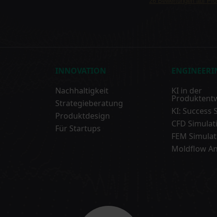
26
Bewertungen auf Pr
INNOVATION
ENGINEERI
Nachhaltigkeit
KI in der
Produktent
Strategieberatung
KI: Success 
Produktdesign
CFD Simulat
Für Startups
FEM Simulat
Moldflow An